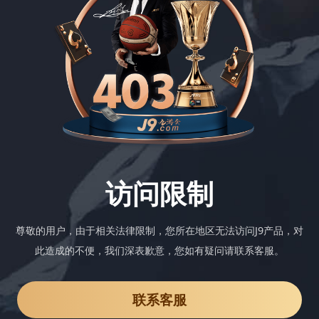
访问限制
尊敬的用户，由于相关法律限制，您所在地区无法访问J9产品，对
此造成的不便，我们深表歉意，您如有疑问请联系客服。
联系客服